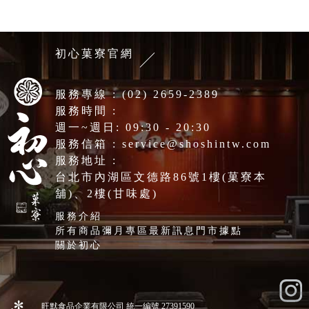
初心菓寮官網
服務專線 :
(02) 2659-2389
服務時間 :
週一~週日: 09:30 - 20:30
服務信箱 :
service@shoshintw.com
服務地址 :
台北市內湖區文德路86號1樓(菓寮本
舖)、2樓(甘味處)
服務介紹
所有商品
彌月專區
最新訊息
門市據點
關於初心
旺默食品企業有限公司 統一編號 27391590